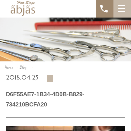
Home
Blog
>
>
2018.04.25
D6F55AE7-1B34-4D0B-B829-
734210BCFA20