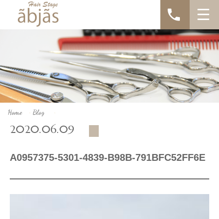
Home
Blog
>
>
2020.06.09
A0957375-5301-4839-B98B-791BFC52FF6E