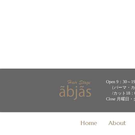
Open 9：30～1
（パーマ・カラ
/カット18：
Close 月曜日
Home
About