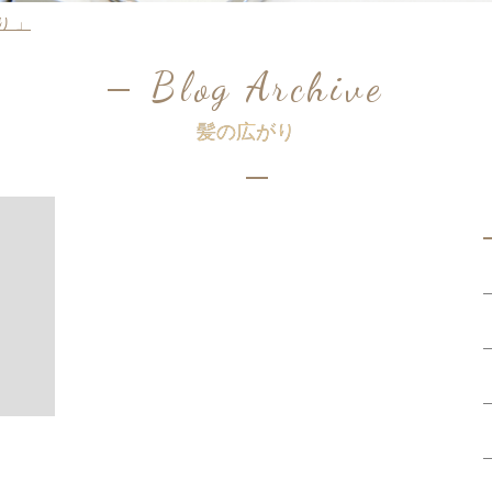
がり 」
Blog Archive
髪の広がり