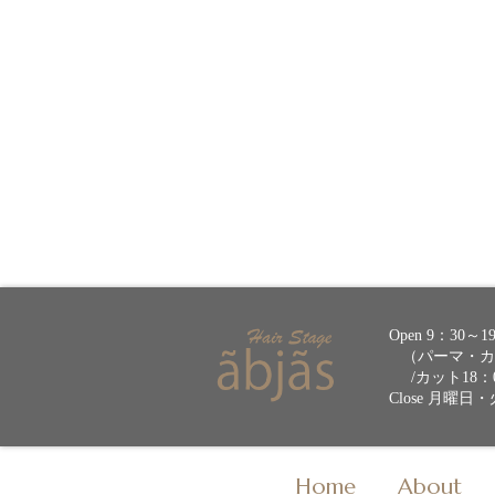
Open 9：30～1
（パーマ・カラ
/カット18：
Close 月曜日
Home
About